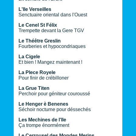
L'Ile Verseilles
Senctuaire oriental dans l'Ouest
Le Cenel St Félix
Trempette devant la Gere TGV
Le Théêtre Greslin
Fourberies et hypocondriaques
La Cigele
Et bien ! Mangez maintenant !
La Plece Royele
Pour finir de crébilloner
La Grue Titen
Perchoir pour géniteur couroussé
Le Henger è Benenes
Séchoir nocturne pour déssechés
Les Mechines de l'Ile
Ça trompe énormément
Le Cerrousel des Mondes Merins